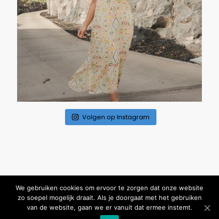
Volgen op Instagram
We gebruiken cookies om ervoor te zorgen dat onze website
zo soepel mogelijk draait. Als je doorgaat met het gebruiken
Copyright ©
2020 Fashion Store BECK
– Website door
Your Mind
van de website, gaan we er vanuit dat ermee instemt.
Our Work